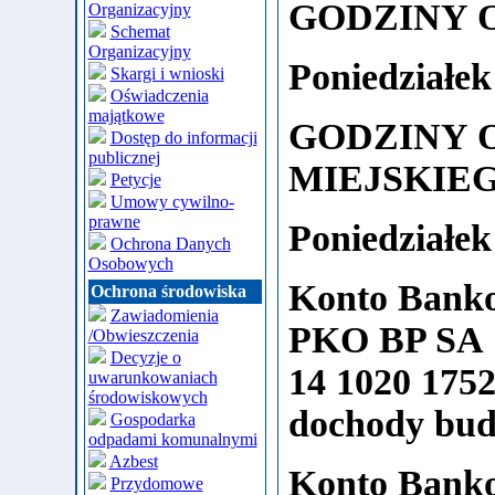
GODZINY 
Organizacyjny
Schemat
Organizacyjny
Poniedziałek 
Skargi i wnioski
Oświadczenia
majątkowe
GODZINY 
Dostęp do informacji
publicznej
MIEJSKIE
Petycje
Umowy cywilno-
prawne
Poniedziałek 
Ochrona Danych
Osobowych
Konto Bank
Ochrona środowiska
Zawiadomienia
PKO BP SA
/Obwieszczenia
Decyzje o
14 1020 1752
uwarunkowaniach
środowiskowych
dochody bud
Gospodarka
odpadami komunalnymi
Azbest
Konto Bank
Przydomowe