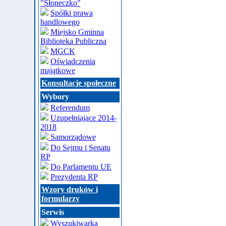
"Słoneczko"
Spółki prawa
handlowego
Miejsko Gminna
Biblioteka Publiczna
MGCK
Oświadczenia
majątkowe
Konsultacje społeczne
Wybory
Referendum
Uzupełniające 2014-
2018
Samorządowe
Do Sejmu i Senatu
RP
Do Parlamentu UE
Prezydenta RP
Wzory druków i
formularzy
Serwis
Wyszukiwarka