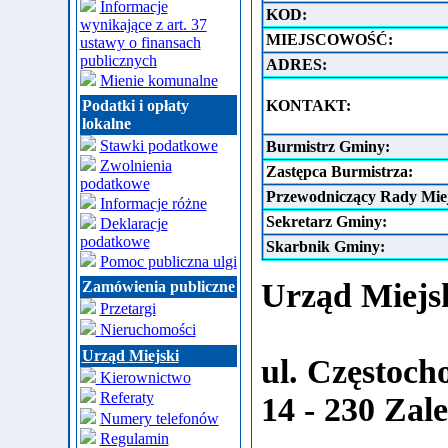
Informacje
KOD:
wynikające z art. 37
MIEJSCOWOŚĆ:
ustawy o finansach
publicznych
ADRES:
Mienie komunalne
Podatki i opłaty
KONTAKT:
lokalne
Stawki podatkowe
Burmistrz Gminy:
Zwolnienia
Zastępca Burmistrza:
podatkowe
Przewodniczący Rady Miej
Informacje różne
Sekretarz Gminy:
Deklaracje
podatkowe
Skarbnik Gminy:
Pomoc publiczna ulgi
Urząd Miejs
Zamówienia publiczne
Przetargi
Nieruchomości
Urząd Miejski
ul. Częstoch
Kierownictwo
Referaty
14 - 230 Zal
Numery telefonów
Regulamin