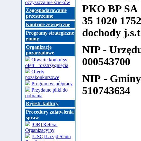
oczyszczalnie ścieków
PKO BP SA
Zagospodarowanie
przestrzenne
35 1020 1752
Kontrole zewnętrzne
dochody j.s.t
Programy strategiczne
gminy
NIP - Urzęd
Organizacje
pozarządowe
000543700
Otwarte konkursy
ofert - rozstrzygnięcia
Oferty
NIP - Gmin
pozakonkursowe
Program współpracy
510743634
Przydatne pliki do
pobrania
Rejestr kultury
Procedury załatwienia
spraw
[OR] Referat
Organizacyjny
[USC] Urząd Stanu