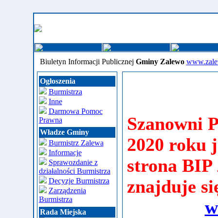
Biuletyn Informacji Publicznej
Gminy Zalewo
www.zale
Ogłoszenia
Burmistrza
Inne
Darmowa Pomoc
Szanowni P
Prawna
Władze Gminy
2020 roku
Burmistrz Zalewa
Informacje
strona BIP 
Sprawozdanie z
działalności Burmistrza
Decyzje Burmistrza
znajduje si
Zarządzenia
Burmistrza
w
Rada Miejska