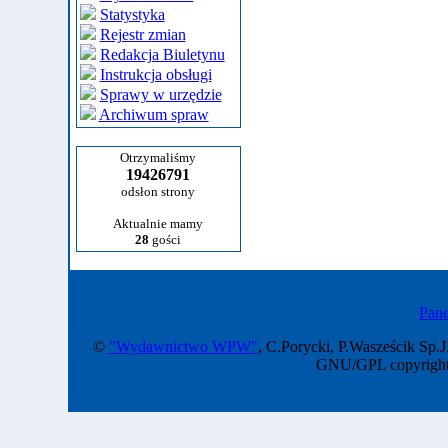
Statystyka
Rejestr zmian
Redakcja Biuletynu
Instrukcja obsługi
Sprawy w urzędzie
Archiwum spraw
Otrzymaliśmy
19426791
odsłon strony
Aktualnie mamy
28
gości
Pane
©
"Wydawnictwo WPW"
, C.Porycki, P.Wasześcik Sp.J
GNU/GPL copyright