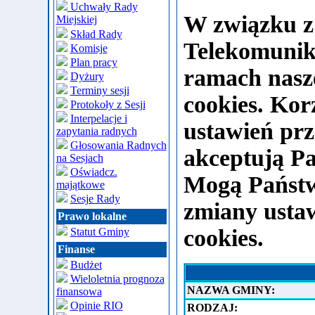
Uchwały Rady
W związku z
Miejskiej
Skład Rady
Telekomunik
Komisje
Plan pracy
ramach nasze
Dyżury
Terminy sesji
cookies. Kor
Protokoły z Sesji
Interpelacje i
ustawień prz
zapytania radnych
Głosowania Radnych
akceptują P
na Sesjach
Oświadcz.
Mogą Państw
majątkowe
Sesje Rady
zmiany usta
Prawo lokalne
cookies.
Statut Gminy
Finanse
Budżet
Wieloletnia prognoza
NAZWA GMINY:
finansowa
Opinie RIO
RODZAJ: