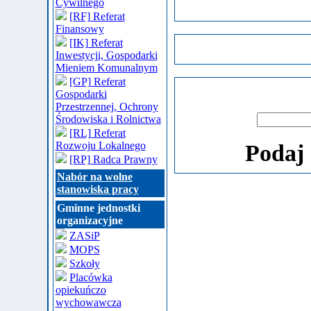
Cywilnego
[RF] Referat
Finansowy
[IK] Referat
Inwestycji, Gospodarki
Mieniem Komunalnym
[GP] Referat
Gospodarki
Przestrzennej, Ochrony
Środowiska i Rolnictwa
[RL] Referat
Rozwoju Lokalnego
Podaj 
[RP] Radca Prawny
Nabór na wolne
stanowiska pracy
Gminne jednostki
organizacyjne
ZASiP
MOPS
Szkoły
Placówka
opiekuńczo
wychowawcza