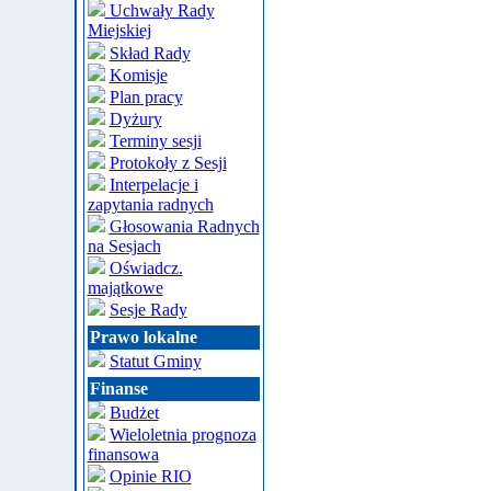
Uchwały Rady
Miejskiej
Skład Rady
Komisje
Plan pracy
Dyżury
Terminy sesji
Protokoły z Sesji
Interpelacje i
zapytania radnych
Głosowania Radnych
na Sesjach
Oświadcz.
majątkowe
Sesje Rady
Prawo lokalne
Statut Gminy
Finanse
Budżet
Wieloletnia prognoza
finansowa
Opinie RIO