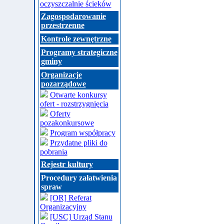
oczyszczalnie ścieków
Zagospodarowanie
przestrzenne
Kontrole zewnętrzne
Programy strategiczne
gminy
Organizacje
pozarządowe
Otwarte konkursy
ofert - rozstrzygnięcia
Oferty
pozakonkursowe
Program współpracy
Przydatne pliki do
pobrania
Rejestr kultury
Procedury załatwienia
spraw
[OR] Referat
Organizacyjny
[USC] Urząd Stanu