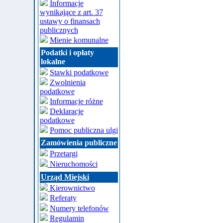
Informacje
wynikające z art. 37
ustawy o finansach
publicznych
Mienie komunalne
Podatki i opłaty
lokalne
Stawki podatkowe
Zwolnienia
podatkowe
Informacje różne
Deklaracje
podatkowe
Pomoc publiczna ulgi
Zamówienia publiczne
Przetargi
Nieruchomości
Urząd Miejski
Kierownictwo
Referaty
Numery telefonów
Regulamin