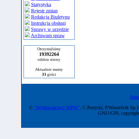
Statystyka
Rejestr zmian
Redakcja Biuletynu
Instrukcja obsługi
Sprawy w urzędzie
Archiwum spraw
Otrzymaliśmy
19392264
odsłon strony
Aktualnie mamy
33
gości
Pane
©
"Wydawnictwo WPW"
, C.Porycki, P.Wasześcik Sp.J
GNU/GPL copyright