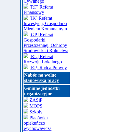
Cywilnego
[RF] Referat
Finansowy
[IK] Referat
Inwestycji, Gospodarki
Mieniem Komunalnym
[GP] Referat
Gospodarki
Przestrzennej, Ochrony
Środowiska i Rolnictwa
[RL] Referat
Rozwoju Lokalnego
[RP] Radca Prawny
Nabór na wolne
stanowiska pracy
Gminne jednostki
organizacyjne
ZASiP
MOPS
Szkoły
Placówka
opiekuńczo
wychowawcza