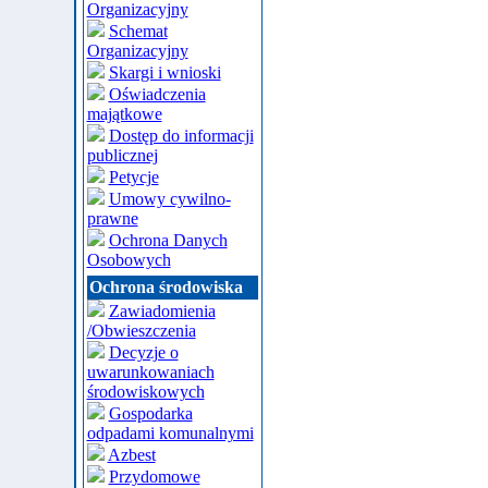
Organizacyjny
Schemat
Organizacyjny
Skargi i wnioski
Oświadczenia
majątkowe
Dostęp do informacji
publicznej
Petycje
Umowy cywilno-
prawne
Ochrona Danych
Osobowych
Ochrona środowiska
Zawiadomienia
/Obwieszczenia
Decyzje o
uwarunkowaniach
środowiskowych
Gospodarka
odpadami komunalnymi
Azbest
Przydomowe