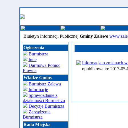
Biuletyn Informacji Publicznej
Gminy Zalewo
www.zale
Ogłoszenia
Burmistrza
Inne
Informacja o zmianach w 
Darmowa Pomoc
opublikowano: 2013-05
Prawna
Władze Gminy
Burmistrz Zalewa
Informacje
Sprawozdanie z
działalności Burmistrza
Decyzje Burmistrza
Zarządzenia
Burmistrza
Rada Miejska