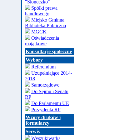
"Słoneczko"
Spółki prawa
handlowego
Miejsko Gminna
Biblioteka Publiczna
MGCK
Oświadczenia
majątkowe
Konsultacje społeczne
Wybory
Referendum
Uzupełniające 2014-
2018
Samorządowe
Do Sejmu i Senatu
RP
Do Parlamentu UE
Prezydenta RP
Wzory druków i
formularzy
Serwis
Wyszukiwarka