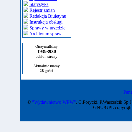
Statystyka
Rejestr zmian
Redakcja Biuletynu
Instrukcja obsługi
Sprawy w urzędzie
Archiwum spraw
Otrzymaliśmy
19393930
odsłon strony
Aktualnie mamy
28
gości
Pane
©
"Wydawnictwo WPW"
, C.Porycki, P.Wasześcik Sp.J
GNU/GPL copyright