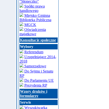
"Słoneczko"
Spółki prawa
handlowego
Miejsko Gminna
Biblioteka Publiczna
MGCK
Oświadczenia
majątkowe
Konsultacje społeczne
Wybory
Referendum
Uzupełniające 2014-
2018
Samorządowe
Do Sejmu i Senatu
RP
Do Parlamentu UE
Prezydenta RP
Wzory druków i
formularzy
Serwis
Wyszukiwarka