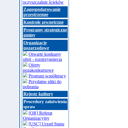
oczyszczalnie ścieków
Zagospodarowanie
przestrzenne
Kontrole zewnętrzne
Programy strategiczne
gminy
Organizacje
pozarządowe
Otwarte konkursy
ofert - rozstrzygnięcia
Oferty
pozakonkursowe
Program współpracy
Przydatne pliki do
pobrania
Rejestr kultury
Procedury załatwienia
spraw
[OR] Referat
Organizacyjny
[USC] Urząd Stanu