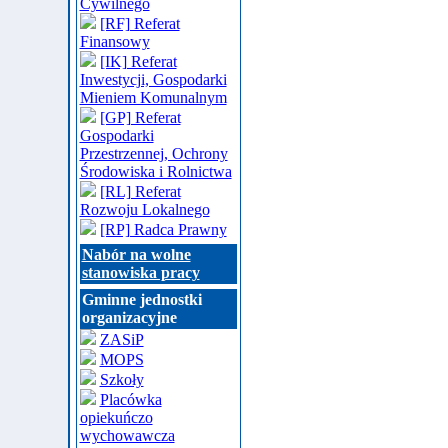
Cywilnego
[RF] Referat
Finansowy
[IK] Referat
Inwestycji, Gospodarki
Mieniem Komunalnym
[GP] Referat
Gospodarki
Przestrzennej, Ochrony
Środowiska i Rolnictwa
[RL] Referat
Rozwoju Lokalnego
[RP] Radca Prawny
Nabór na wolne
stanowiska pracy
Gminne jednostki
organizacyjne
ZASiP
MOPS
Szkoły
Placówka
opiekuńczo
wychowawcza