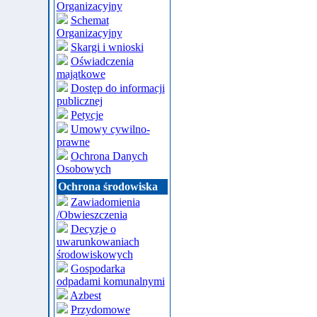
Organizacyjny
Schemat
Organizacyjny
Skargi i wnioski
Oświadczenia
majątkowe
Dostęp do informacji
publicznej
Petycje
Umowy cywilno-
prawne
Ochrona Danych
Osobowych
Ochrona środowiska
Zawiadomienia
/Obwieszczenia
Decyzje o
uwarunkowaniach
środowiskowych
Gospodarka
odpadami komunalnymi
Azbest
Przydomowe