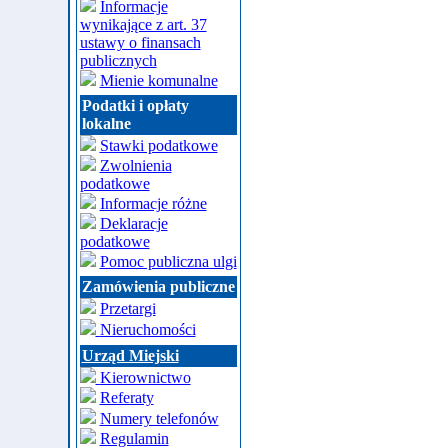
Informacje
wynikające z art. 37
ustawy o finansach
publicznych
Mienie komunalne
Podatki i opłaty
lokalne
Stawki podatkowe
Zwolnienia
podatkowe
Informacje różne
Deklaracje
podatkowe
Pomoc publiczna ulgi
Zamówienia publiczne
Przetargi
Nieruchomości
Urząd Miejski
Kierownictwo
Referaty
Numery telefonów
Regulamin