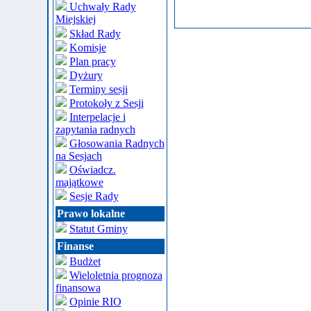
Uchwały Rady
Miejskiej
Skład Rady
Komisje
Plan pracy
Dyżury
Terminy sesji
Protokoły z Sesji
Interpelacje i
zapytania radnych
Głosowania Radnych
na Sesjach
Oświadcz.
majątkowe
Sesje Rady
Prawo lokalne
Statut Gminy
Finanse
Budżet
Wieloletnia prognoza
finansowa
Opinie RIO