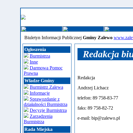
Biuletyn Informacji Publicznej
Gminy Zalewo
www.zale
Ogłoszenia
Redakcja biu
Burmistrza
Inne
Darmowa Pomoc
Prawna
Redakcja
Władze Gminy
Burmistrz Zalewa
Andrzej Lichacz
Informacje
telefon: 89 758-83-77
Sprawozdanie z
działalności Burmistrza
faks: 89 758-82-72
Decyzje Burmistrza
Zarządzenia
e-mail: bip@zalewo.pl
Burmistrza
Rada Miejska