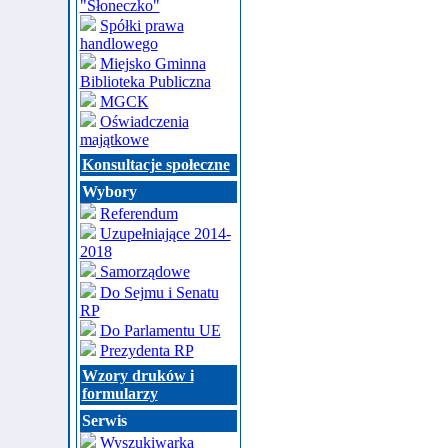
"Słoneczko"
Spółki prawa
handlowego
Miejsko Gminna
Biblioteka Publiczna
MGCK
Oświadczenia
majątkowe
Konsultacje społeczne
Wybory
Referendum
Uzupełniające 2014-
2018
Samorządowe
Do Sejmu i Senatu
RP
Do Parlamentu UE
Prezydenta RP
Wzory druków i
formularzy
Serwis
Wyszukiwarka