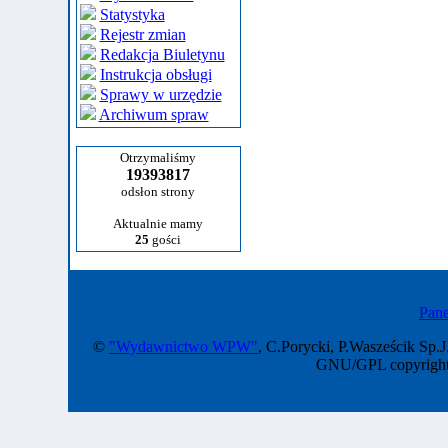
Statystyka
Rejestr zmian
Redakcja Biuletynu
Instrukcja obsługi
Sprawy w urzędzie
Archiwum spraw
Otrzymaliśmy
19393817
odsłon strony
Aktualnie mamy
25
gości
Pane
©
"Wydawnictwo WPW"
, C.Porycki, P.Wasześcik Sp.J
GNU/GPL copyright