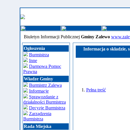
Biuletyn Informacji Publicznej
Gminy Zalewo
www.zale
Ogłoszenia
Informacja o składzie, 
Burmistrza
Inne
Darmowa Pomoc
Prawna
Władze Gminy
Burmistrz Zalewa
1.
Pełna treść
Informacje
Sprawozdanie z
działalności Burmistrza
Decyzje Burmistrza
Zarządzenia
Burmistrza
Rada Miejska