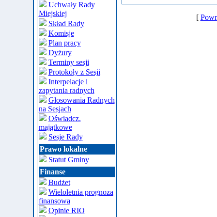
Uchwały Rady
Miejskiej
[
Powró
Skład Rady
Komisje
Plan pracy
Dyżury
Terminy sesji
Protokoły z Sesji
Interpelacje i
zapytania radnych
Głosowania Radnych
na Sesjach
Oświadcz.
majątkowe
Sesje Rady
Prawo lokalne
Statut Gminy
Finanse
Budżet
Wieloletnia prognoza
finansowa
Opinie RIO