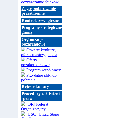
oczyszczalnie ścieków
Zagospodarowanie
przestrzenne
Kontrole zewnętrzne
Programy strategiczne
gminy
Organizacje
pozarządowe
Otwarte konkursy
ofert - rozstrzygnięcia
Oferty
pozakonkursowe
Program współpracy
Przydatne pliki do
pobrania
Rejestr kultury
Procedury załatwienia
spraw
[OR] Referat
Organizacyjny
[USC] Urząd Stanu