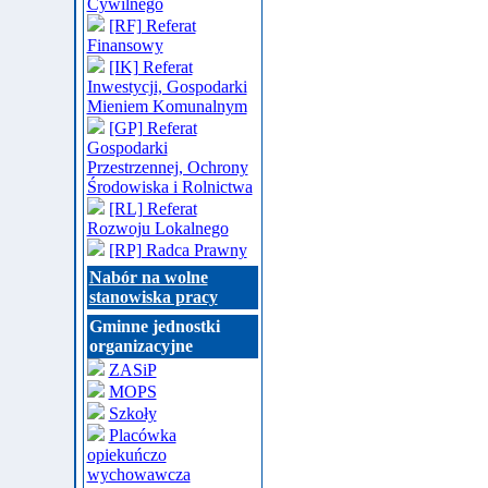
Cywilnego
[RF] Referat
Finansowy
[IK] Referat
Inwestycji, Gospodarki
Mieniem Komunalnym
[GP] Referat
Gospodarki
Przestrzennej, Ochrony
Środowiska i Rolnictwa
[RL] Referat
Rozwoju Lokalnego
[RP] Radca Prawny
Nabór na wolne
stanowiska pracy
Gminne jednostki
organizacyjne
ZASiP
MOPS
Szkoły
Placówka
opiekuńczo
wychowawcza