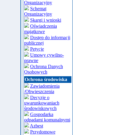
Organizacyjny
Schemat
Organizacyjny
Skargi i wnioski
Oświadczenia
majątkowe
Dostęp do informacji
publicznej
Petycje
Umowy cywilno-
prawne
Ochrona Danych
Osobowych
Ochrona środowiska
Zawiadomienia
/Obwieszczenia
Decyzje o
uwarunkowaniach
środowiskowych
Gospodarka
odpadami komunalnymi
Azbest
Przydomowe