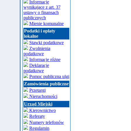
Informacje
wynikające z art. 37
ustawy o finansach
publicznych
Mienie komunalne
Podatki i opłaty
lokalne
Stawki podatkowe
Zwolnienia
podatkowe
Informacje różne
Deklaracje
podatkowe
Pomoc publiczna ulgi
Zamówienia publiczne
Przetargi
Nieruchomości
Urząd Miejski
Kierownictwo
Referaty
Numery telefonów
Regulamin