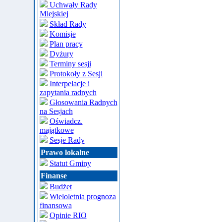
Uchwały Rady
Miejskiej
Skład Rady
Komisje
Plan pracy
Dyżury
Terminy sesji
Protokoły z Sesji
Interpelacje i
zapytania radnych
Głosowania Radnych
na Sesjach
Oświadcz.
majątkowe
Sesje Rady
Prawo lokalne
Statut Gminy
Finanse
Budżet
Wieloletnia prognoza
finansowa
Opinie RIO