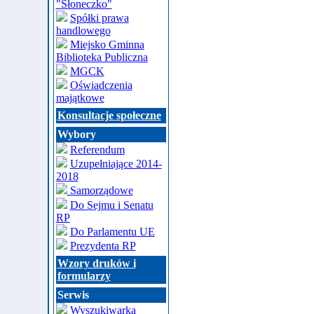
"Słoneczko"
Spółki prawa
handlowego
Miejsko Gminna
Biblioteka Publiczna
MGCK
Oświadczenia
majątkowe
Konsultacje społeczne
Wybory
Referendum
Uzupełniające 2014-
2018
Samorządowe
Do Sejmu i Senatu
RP
Do Parlamentu UE
Prezydenta RP
Wzory druków i
formularzy
Serwis
Wyszukiwarka