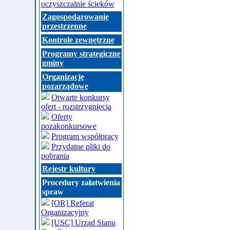
oczyszczalnie ścieków
Zagospodarowanie
przestrzenne
Kontrole zewnętrzne
Programy strategiczne
gminy
Organizacje
pozarządowe
Otwarte konkursy
ofert - rozstrzygnięcia
Oferty
pozakonkursowe
Program współpracy
Przydatne pliki do
pobrania
Rejestr kultury
Procedury załatwienia
spraw
[OR] Referat
Organizacyjny
[USC] Urząd Stanu