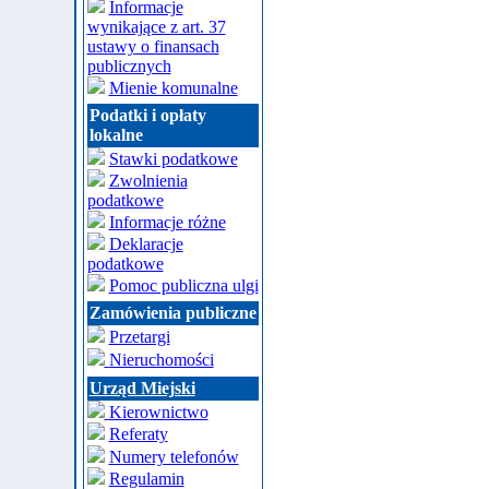
Informacje
wynikające z art. 37
ustawy o finansach
publicznych
Mienie komunalne
Podatki i opłaty
lokalne
Stawki podatkowe
Zwolnienia
podatkowe
Informacje różne
Deklaracje
podatkowe
Pomoc publiczna ulgi
Zamówienia publiczne
Przetargi
Nieruchomości
Urząd Miejski
Kierownictwo
Referaty
Numery telefonów
Regulamin