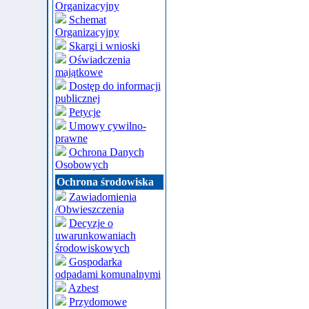
Organizacyjny
Schemat
Organizacyjny
Skargi i wnioski
Oświadczenia
majątkowe
Dostęp do informacji
publicznej
Petycje
Umowy cywilno-
prawne
Ochrona Danych
Osobowych
Ochrona środowiska
Zawiadomienia
/Obwieszczenia
Decyzje o
uwarunkowaniach
środowiskowych
Gospodarka
odpadami komunalnymi
Azbest
Przydomowe