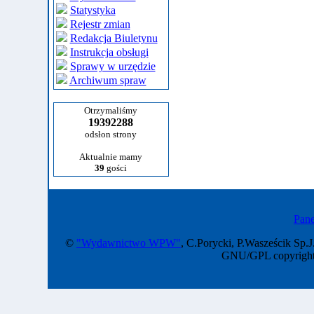
Statystyka
Rejestr zmian
Redakcja Biuletynu
Instrukcja obsługi
Sprawy w urzędzie
Archiwum spraw
Otrzymaliśmy
19392288
odsłon strony
Aktualnie mamy
39
gości
Pane
©
"Wydawnictwo WPW"
, C.Porycki, P.Wasześcik Sp.J
GNU/GPL copyright