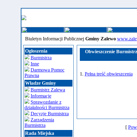
Biuletyn Informacji Publicznej
Gminy Zalewo
www.zale
Ogłoszenia
Obwieszczenie Burmistrz
Burmistrza
Inne
Darmowa Pomoc
1.
Pełna treść obwieszcenia
Prawna
Władze Gminy
Burmistrz Zalewa
Informacje
Sprawozdanie z
działalności Burmistrza
Decyzje Burmistrza
Zarządzenia
Burmistrza
[
Powr
Rada Miejska