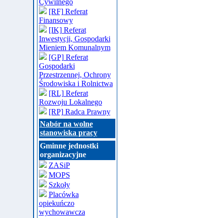
Cywilnego
[RF] Referat
Finansowy
[IK] Referat
Inwestycji, Gospodarki
Mieniem Komunalnym
[GP] Referat
Gospodarki
Przestrzennej, Ochrony
Środowiska i Rolnictwa
[RL] Referat
Rozwoju Lokalnego
[RP] Radca Prawny
Nabór na wolne
stanowiska pracy
Gminne jednostki
organizacyjne
ZASiP
MOPS
Szkoły
Placówka
opiekuńczo
wychowawcza