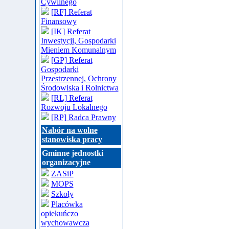
Cywilnego
[RF] Referat
Finansowy
[IK] Referat
Inwestycji, Gospodarki
Mieniem Komunalnym
[GP] Referat
Gospodarki
Przestrzennej, Ochrony
Środowiska i Rolnictwa
[RL] Referat
Rozwoju Lokalnego
[RP] Radca Prawny
Nabór na wolne
stanowiska pracy
Gminne jednostki
organizacyjne
ZASiP
MOPS
Szkoły
Placówka
opiekuńczo
wychowawcza