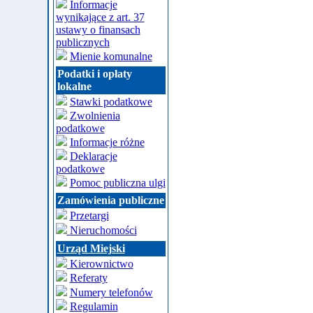
Informacje
wynikające z art. 37
ustawy o finansach
publicznych
Mienie komunalne
Podatki i opłaty
lokalne
Stawki podatkowe
Zwolnienia
podatkowe
Informacje różne
Deklaracje
podatkowe
Pomoc publiczna ulgi
Zamówienia publiczne
Przetargi
Nieruchomości
Urząd Miejski
Kierownictwo
Referaty
Numery telefonów
Regulamin