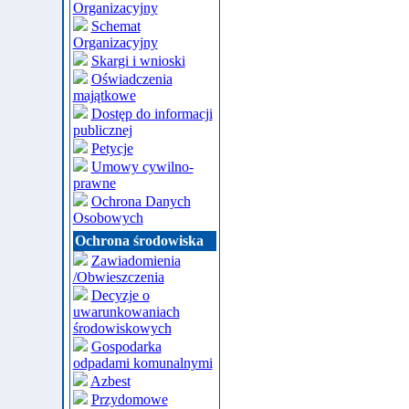
Organizacyjny
Schemat
Organizacyjny
Skargi i wnioski
Oświadczenia
majątkowe
Dostęp do informacji
publicznej
Petycje
Umowy cywilno-
prawne
Ochrona Danych
Osobowych
Ochrona środowiska
Zawiadomienia
/Obwieszczenia
Decyzje o
uwarunkowaniach
środowiskowych
Gospodarka
odpadami komunalnymi
Azbest
Przydomowe