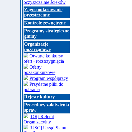
oczyszczalnie ścieków
Zagospodarowanie
przestrzenne
Kontrole zewnętrzne
Programy strategiczne
gminy
Organizacje
pozarządowe
Otwarte konkursy
ofert - rozstrzygnięcia
Oferty
pozakonkursowe
Program współpracy
Przydatne pliki do
pobrania
Rejestr kultury
Procedury załatwienia
spraw
[OR] Referat
Organizacyjny
[USC] Urząd Stanu