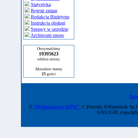
Statystyka
Rejestr zmian
Redakcja Biuletynu
Instrukcja obsługi
Sprawy w urzędzie
Archiwum spraw
Otrzymaliśmy
19395623
odsłon strony
Aktualnie mamy
25
gości
Pane
©
"Wydawnictwo WPW"
, C.Porycki, P.Wasześcik Sp.J
GNU/GPL copyright