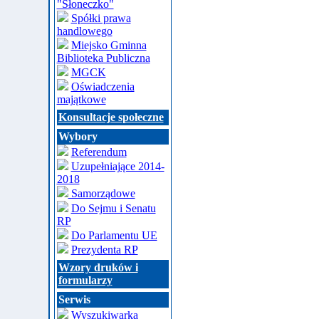
"Słoneczko"
Spółki prawa
handlowego
Miejsko Gminna
Biblioteka Publiczna
MGCK
Oświadczenia
majątkowe
Konsultacje społeczne
Wybory
Referendum
Uzupełniające 2014-
2018
Samorządowe
Do Sejmu i Senatu
RP
Do Parlamentu UE
Prezydenta RP
Wzory druków i
formularzy
Serwis
Wyszukiwarka