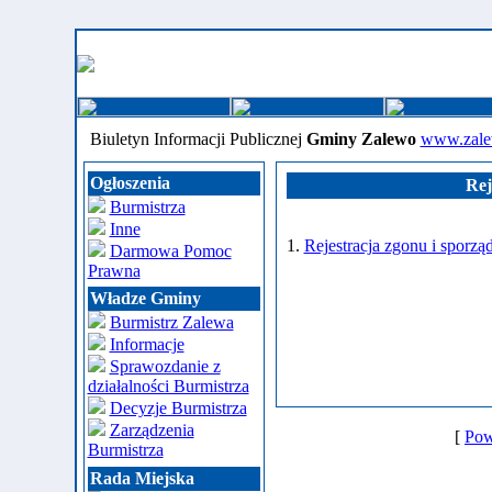
Biuletyn Informacji Publicznej
Gminy Zalewo
www.zale
Ogłoszenia
Rej
Burmistrza
Inne
1.
Rejestracja zgonu i sporzą
Darmowa Pomoc
Prawna
Władze Gminy
Burmistrz Zalewa
Informacje
Sprawozdanie z
działalności Burmistrza
Decyzje Burmistrza
Zarządzenia
[
Pow
Burmistrza
Rada Miejska