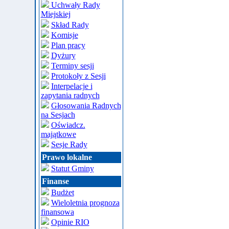
Uchwały Rady
Miejskiej
Skład Rady
Komisje
Plan pracy
Dyżury
Terminy sesji
Protokoły z Sesji
Interpelacje i
zapytania radnych
Głosowania Radnych
na Sesjach
Oświadcz.
majątkowe
Sesje Rady
Prawo lokalne
Statut Gminy
Finanse
Budżet
Wieloletnia prognoza
finansowa
Opinie RIO