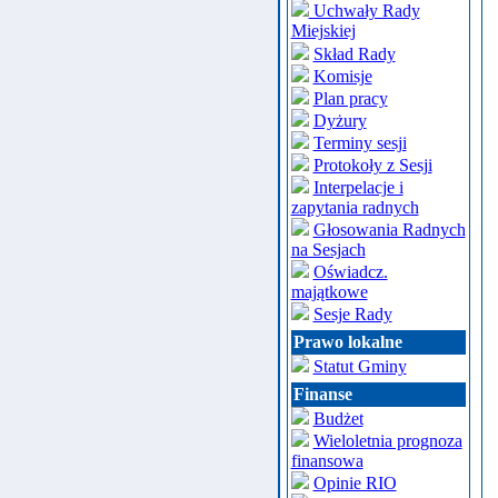
Uchwały Rady
Miejskiej
Skład Rady
Komisje
Plan pracy
Dyżury
Terminy sesji
Protokoły z Sesji
Interpelacje i
zapytania radnych
Głosowania Radnych
na Sesjach
Oświadcz.
majątkowe
Sesje Rady
Prawo lokalne
Statut Gminy
Finanse
Budżet
Wieloletnia prognoza
finansowa
Opinie RIO