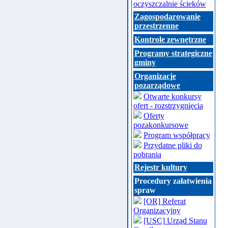
oczyszczalnie ścieków
Zagospodarowanie
przestrzenne
Kontrole zewnętrzne
Programy strategiczne
gminy
Organizacje
pozarządowe
Otwarte konkursy
ofert - rozstrzygnięcia
Oferty
pozakonkursowe
Program współpracy
Przydatne pliki do
pobrania
Rejestr kultury
Procedury załatwienia
spraw
[OR] Referat
Organizacyjny
[USC] Urząd Stanu