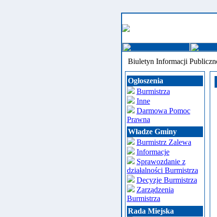
Biuletyn Informacji Publiczn
Ogłoszenia
Burmistrza
Inne
Darmowa Pomoc
Prawna
Władze Gminy
Burmistrz Zalewa
Informacje
Sprawozdanie z
działalności Burmistrza
Decyzje Burmistrza
Zarządzenia
Burmistrza
Rada Miejska