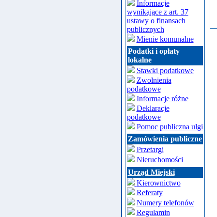
Informacje
wynikające z art. 37
ustawy o finansach
publicznych
Mienie komunalne
Podatki i opłaty
lokalne
Stawki podatkowe
Zwolnienia
podatkowe
Informacje różne
Deklaracje
podatkowe
Pomoc publiczna ulgi
Zamówienia publiczne
Przetargi
Nieruchomości
Urząd Miejski
Kierownictwo
Referaty
Numery telefonów
Regulamin