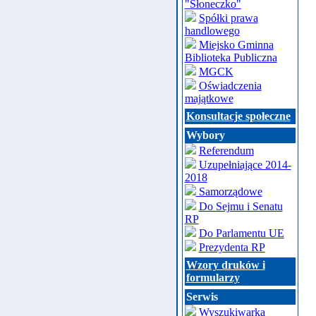
"Słoneczko"
Spółki prawa
handlowego
Miejsko Gminna
Biblioteka Publiczna
MGCK
Oświadczenia
majątkowe
Konsultacje społeczne
Wybory
Referendum
Uzupełniające 2014-
2018
Samorządowe
Do Sejmu i Senatu
RP
Do Parlamentu UE
Prezydenta RP
Wzory druków i
formularzy
Serwis
Wyszukiwarka