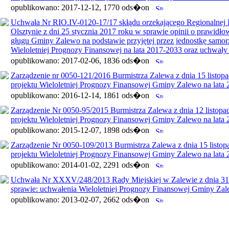
opublikowano: 2017-12-12, 1770 ods�on
Uchwała Nr RIO.IV-0120-17/17 skłądu orzekającego Regionalnej
Olsztynie z dni 25 stycznia 2017 roku w sprawie opinii o prawidł
gługu Gminy Zalewo na podstawie przyjętej przez jednostkę samorz
Wieloletniej Prognozy Finansowej na lata 2017-2033 oraz uchwały
opublikowano: 2017-02-06, 1836 ods�on
Zarządzenie nr 0050-121/2016 Burmistrza Zalewa z dnia 15 listop
projektu Wieloletniej Prognozy Finansowej Gminy Zalewo na lata
opublikowano: 2016-12-14, 1861 ods�on
Zarządzenie Nr 0050-95/2015 Burmistrza Zalewa z dnia 12 listopad
projektu Wieloletniej Prognozy Finansowej Gminy Zalewo na lata
opublikowano: 2015-12-07, 1898 ods�on
Zarządzenie Nr 0050-109/2013 Burmistrza Zalewa z dnia 15 listop
projektu Wieloletniej Prognozy Finansowej Gminy Zalewo na lata
opublikowano: 2014-01-02, 2291 ods�on
Uchwała Nr XXXV/248/2013 Rady Miejskiej w Zalewie z dnia 31 
sprawie: uchwałenia Wieloletniej Prognozy Finansowej Gminy Zal
opublikowano: 2013-02-07, 2662 ods�on