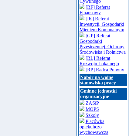
Cywilnego
[RF] Referat
Finansowy
[IK] Referat
Inwestycji, Gospodarki
Mieniem Komunalnym
[GP] Referat
Gospodarki
Przestrzennej, Ochrony
Środowiska i Rolnictwa
[RL] Referat
Rozwoju Lokalnego
[RP] Radca Prawny
Nabór na wolne
stanowiska pracy
Gminne jednostki
organizacyjne
ZASiP
MOPS
Szkoły
Placówka
opiekuńczo
wychowawcza