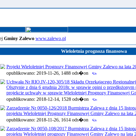
ej
Gminy Zalewo
www.zalewo.pl
Wieloletnia prognoza finansowa
Projekt Wieloletniej Prognozy Finansowej Gminy Zalewo na lata 
opublikowano: 2019-11-26, 1488 ods�on
Uchwała Nr RIO.IV-120-305/18 Składu Orzekającego Regionalne
Olsztynie z dnia 6 grudnia 2018r. w sprawie opini o przedłożonym
projekcie uchwały w sprawie Wieloletniej Prognozy Finansowej G
opublikowano: 2018-12-14, 1528 ods�on
Zarządzenie Nr 0050-126/2018 Burmistrza Zalewa z dnia 15 listop
projektu Wieloletniej Prognozy Finansowej Gminy Zalewo na lata
opublikowano: 2018-11-26, 1614 ods�on
Zarządzenie Nr 0050-108/2017 Burmistrza Zalewa z dnia 15 listop
projektu Wieloletniej prognozy Finansowej Gminy Zalewo na lata 