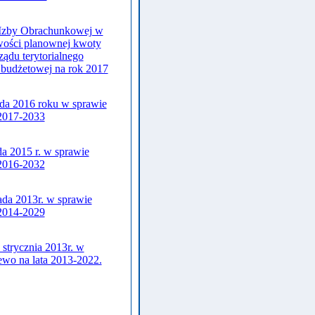
 Izby Obrachunkowej w
owości planownej kwoty
ądu terytorialnego
 budżetowej na rok 2017
ada 2016 roku w sprawie
 2017-2033
a 2015 r. w sprawie
 2016-2032
ada 2013r. w sprawie
 2014-2029
strycznia 2013r. w
ewo na lata 2013-2022.