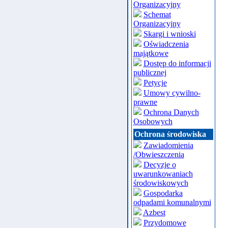
Organizacyjny
Schemat
Organizacyjny
Skargi i wnioski
Oświadczenia
majątkowe
Dostęp do informacji
publicznej
Petycje
Umowy cywilno-
prawne
Ochrona Danych
Osobowych
Ochrona środowiska
Zawiadomienia
/Obwieszczenia
Decyzje o
uwarunkowaniach
środowiskowych
Gospodarka
odpadami komunalnymi
Azbest
Przydomowe