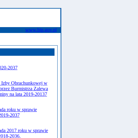
www.bip.gov.pl
2020-2037
j Izby Obrachunkowej w
 przez Burmistrza Zalewa
miny na lata 2019-20137
ada roku w sprawie
 2019-2037
ada 2017 roku w sprawie
2018-2036.