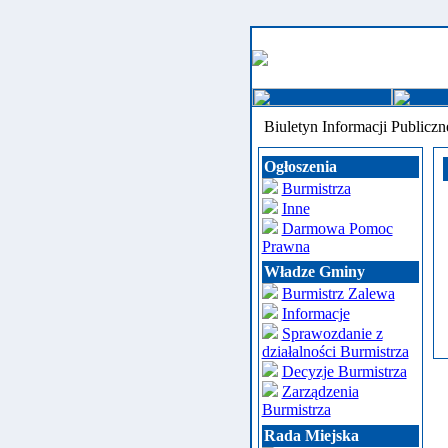
Biuletyn Informacji Publiczn
Ogłoszenia
Burmistrza
Inne
Darmowa Pomoc
Prawna
Władze Gminy
Burmistrz Zalewa
Informacje
Sprawozdanie z
działalności Burmistrza
Decyzje Burmistrza
Zarządzenia
Burmistrza
Rada Miejska