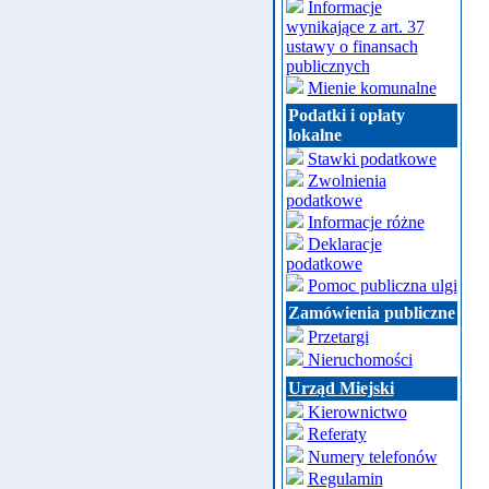
Informacje
wynikające z art. 37
ustawy o finansach
publicznych
Mienie komunalne
Podatki i opłaty
lokalne
Stawki podatkowe
Zwolnienia
podatkowe
Informacje różne
Deklaracje
podatkowe
Pomoc publiczna ulgi
Zamówienia publiczne
Przetargi
Nieruchomości
Urząd Miejski
Kierownictwo
Referaty
Numery telefonów
Regulamin