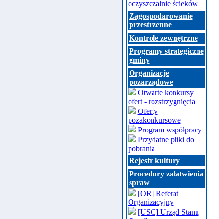
oczyszczalnie ścieków
Zagospodarowanie
przestrzenne
Kontrole zewnętrzne
Programy strategiczne
gminy
Organizacje
pozarządowe
Otwarte konkursy
ofert - rozstrzygnięcia
Oferty
pozakonkursowe
Program współpracy
Przydatne pliki do
pobrania
Rejestr kultury
Procedury załatwienia
spraw
[OR] Referat
Organizacyjny
[USC] Urząd Stanu