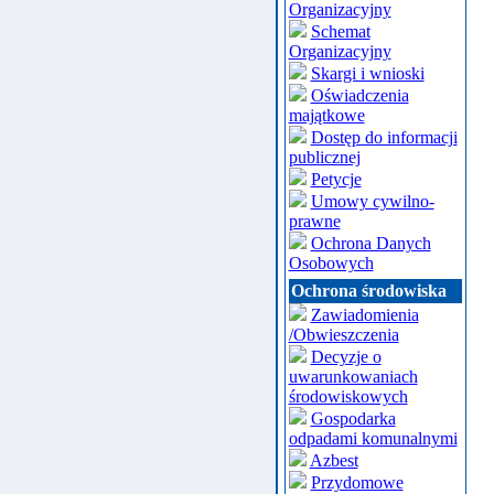
Organizacyjny
Schemat
Organizacyjny
Skargi i wnioski
Oświadczenia
majątkowe
Dostęp do informacji
publicznej
Petycje
Umowy cywilno-
prawne
Ochrona Danych
Osobowych
Ochrona środowiska
Zawiadomienia
/Obwieszczenia
Decyzje o
uwarunkowaniach
środowiskowych
Gospodarka
odpadami komunalnymi
Azbest
Przydomowe