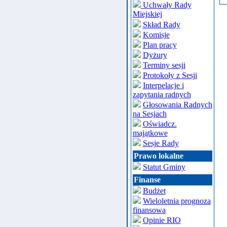
Uchwały Rady
Miejskiej
Skład Rady
Komisje
Plan pracy
Dyżury
Terminy sesji
Protokoły z Sesji
Interpelacje i
zapytania radnych
Głosowania Radnych
na Sesjach
Oświadcz.
majątkowe
Sesje Rady
Prawo lokalne
Statut Gminy
Finanse
Budżet
Wieloletnia prognoza
finansowa
Opinie RIO