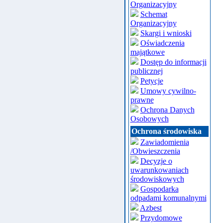
Organizacyjny
Schemat
Organizacyjny
Skargi i wnioski
Oświadczenia
majątkowe
Dostęp do informacji
publicznej
Petycje
Umowy cywilno-
prawne
Ochrona Danych
Osobowych
Ochrona środowiska
Zawiadomienia
/Obwieszczenia
Decyzje o
uwarunkowaniach
środowiskowych
Gospodarka
odpadami komunalnymi
Azbest
Przydomowe