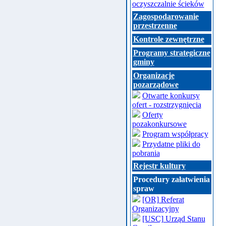
oczyszczalnie ścieków
Zagospodarowanie
przestrzenne
Kontrole zewnętrzne
Programy strategiczne
gminy
Organizacje
pozarządowe
Otwarte konkursy
ofert - rozstrzygnięcia
Oferty
pozakonkursowe
Program współpracy
Przydatne pliki do
pobrania
Rejestr kultury
Procedury załatwienia
spraw
[OR] Referat
Organizacyjny
[USC] Urząd Stanu