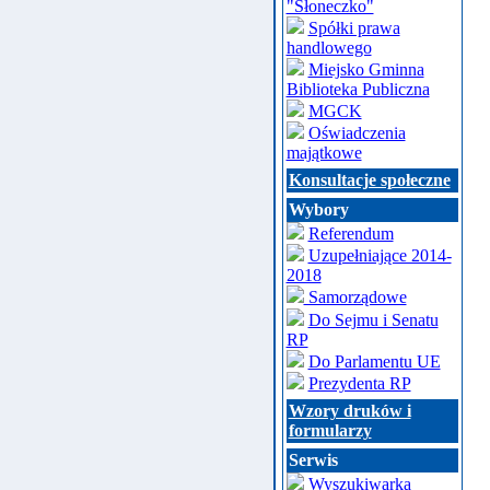
"Słoneczko"
Spółki prawa
handlowego
Miejsko Gminna
Biblioteka Publiczna
MGCK
Oświadczenia
majątkowe
Konsultacje społeczne
Wybory
Referendum
Uzupełniające 2014-
2018
Samorządowe
Do Sejmu i Senatu
RP
Do Parlamentu UE
Prezydenta RP
Wzory druków i
formularzy
Serwis
Wyszukiwarka