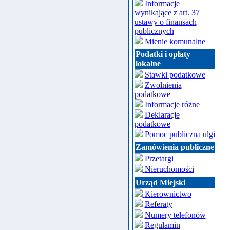
Informacje
wynikające z art. 37
ustawy o finansach
publicznych
Mienie komunalne
Podatki i opłaty
lokalne
Stawki podatkowe
Zwolnienia
podatkowe
Informacje różne
Deklaracje
podatkowe
Pomoc publiczna ulgi
Zamówienia publiczne
Przetargi
Nieruchomości
Urząd Miejski
Kierownictwo
Referaty
Numery telefonów
Regulamin