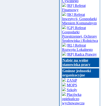
Cywilnego
[RF] Referat
Finansowy
[IK] Referat
Inwestycji, Gospodarki
Mieniem Komunalnym
[GP] Referat
Gospodarki
Przestrzennej, Ochrony
Środowiska i Rolnictwa
[RL] Referat
Rozwoju Lokalnego
[RP] Radca Prawny
Nabór na wolne
stanowiska pracy
Gminne jednostki
organizacyjne
ZASiP
MOPS
Szkoły
Placówka
opiekuńczo
wychowawcza