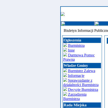
Biuletyn Informacji Publiczn
Ogłoszenia
Burmistrza
Inne
Darmowa Pomoc
Prawna
Władze Gminy
Burmistrz Zalewa
Informacje
Sprawozdanie z
działalności Burmistrza
Decyzje Burmistrza
Zarządzenia
Burmistrza
Rada Miejska