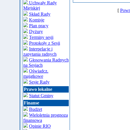
Uchwały Rady
Miejskiej
[
Powró
Skład Rady
Komisje
Plan pracy
Dyżury
Terminy sesji
Protokoły z Sesji
Interpelacje i
zapytania radnych
Głosowania Radnych
na Sesjach
Oświadcz.
majątkowe
Sesje Rady
Prawo lokalne
Statut Gminy
Finanse
Budżet
Wieloletnia prognoza
finansowa
Opinie RIO