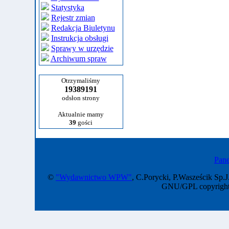
Statystyka
Rejestr zmian
Redakcja Biuletynu
Instrukcja obsługi
Sprawy w urzędzie
Archiwum spraw
Otrzymaliśmy
19389191
odsłon strony
Aktualnie mamy
39
gości
Pane
©
"Wydawnictwo WPW"
, C.Porycki, P.Wasześcik Sp.J
GNU/GPL copyright