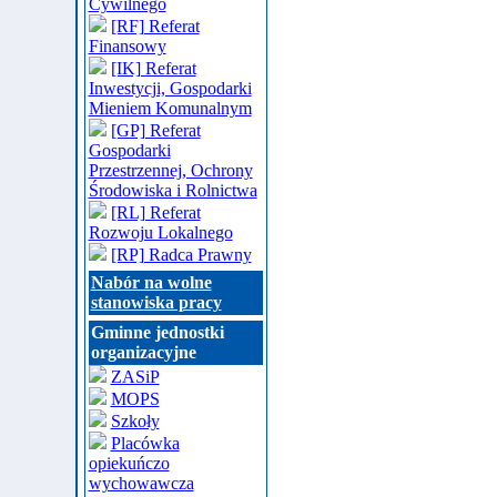
Cywilnego
[RF] Referat
Finansowy
[IK] Referat
Inwestycji, Gospodarki
Mieniem Komunalnym
[GP] Referat
Gospodarki
Przestrzennej, Ochrony
Środowiska i Rolnictwa
[RL] Referat
Rozwoju Lokalnego
[RP] Radca Prawny
Nabór na wolne
stanowiska pracy
Gminne jednostki
organizacyjne
ZASiP
MOPS
Szkoły
Placówka
opiekuńczo
wychowawcza