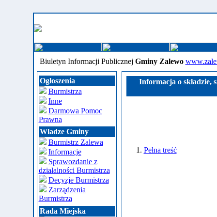
Biuletyn Informacji Publicznej
Gminy Zalewo
www.zale
Ogłoszenia
Informacja o składzie, 
Burmistrza
Inne
Darmowa Pomoc
Prawna
Władze Gminy
Burmistrz Zalewa
1.
Pełna treść
Informacje
Sprawozdanie z
działalności Burmistrza
Decyzje Burmistrza
Zarządzenia
Burmistrza
Rada Miejska