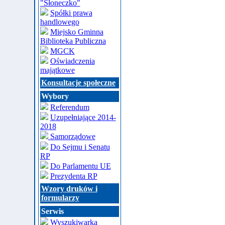
"Słoneczko"
Spółki prawa
handlowego
Miejsko Gminna
Biblioteka Publiczna
MGCK
Oświadczenia
majątkowe
Konsultacje społeczne
Wybory
Referendum
Uzupełniające 2014-
2018
Samorządowe
Do Sejmu i Senatu
RP
Do Parlamentu UE
Prezydenta RP
Wzory druków i
formularzy
Serwis
Wyszukiwarka