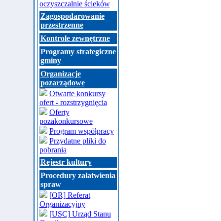
oczyszczalnie ścieków
Zagospodarowanie
przestrzenne
Kontrole zewnętrzne
Programy strategiczne
gminy
Organizacje
pozarządowe
Otwarte konkursy
ofert - rozstrzygnięcia
Oferty
pozakonkursowe
Program współpracy
Przydatne pliki do
pobrania
Rejestr kultury
Procedury załatwienia
spraw
[OR] Referat
Organizacyjny
[USC] Urząd Stanu