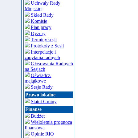
Uchwały Rady
Miejskiej
Skład Rady
Komisje
Plan pracy
Dyżury
Terminy sesji
Protokoły z Sesji
Interpelacje i
zapytania radnych
Głosowania Radnych
na Sesjach
Oświadcz.
majątkowe
Sesje Rady
Prawo lokalne
Statut Gminy
Finanse
Budżet
Wieloletnia prognoza
finansowa
Opinie RIO