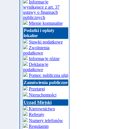
Informacje
wynikające z art. 37
ustawy o finansach
publicznych
Mienie komunalne
Podatki i opłaty
lokalne
Stawki podatkowe
Zwolnienia
podatkowe
Informacje różne
Deklaracje
podatkowe
Pomoc publiczna ulgi
Zamówienia publiczne
Przetargi
Nieruchomości
Urząd Miejski
Kierownictwo
Referaty
Numery telefonów
Regulamin