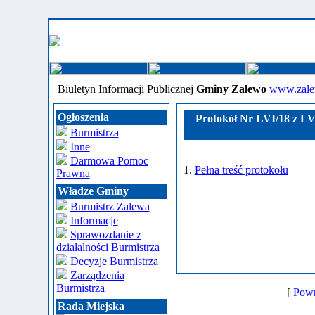
Biuletyn Informacji Publicznej
Gminy Zalewo
www.zale
Ogłoszenia
Protokół Nr LVI/18 z LVI
Burmistrza
Inne
Darmowa Pomoc
1.
Pełna treść protokołu
Prawna
Władze Gminy
Burmistrz Zalewa
Informacje
Sprawozdanie z
działalności Burmistrza
Decyzje Burmistrza
Zarządzenia
Burmistrza
[
Powr
Rada Miejska