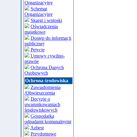
Organizacyjny
Schemat
Organizacyjny
Skargi i wnioski
Oświadczenia
majątkowe
Dostęp do informacji
publicznej
Petycje
Umowy cywilno-
prawne
Ochrona Danych
Osobowych
Ochrona środowiska
Zawiadomienia
/Obwieszczenia
Decyzje o
uwarunkowaniach
środowiskowych
Gospodarka
odpadami komunalnymi
Azbest
Przydomowe